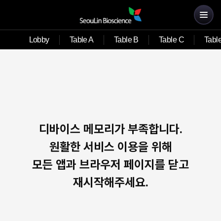
Lobby
Table A
Table B
Table C
Tabl