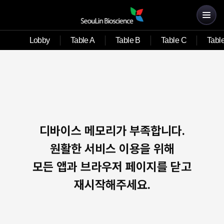
Lobby
Table A
Table B
Table C
Tabl